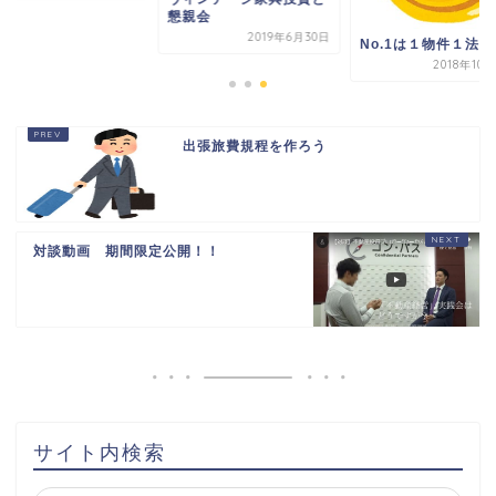
懇親会
2019年6月30日
No.1は１物件１法人
2018年10
出張旅費規程を作ろう
対談動画 期間限定公開！！
HOME
書籍出版
問い合わせ
土地から新築記事
サイト内検索