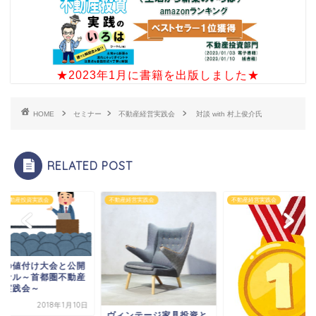
★2023年1月に書籍を出版しました★
HOME
セミナー
不動産経営実践会
対談 with 村上俊介氏
RELATED POST
圏不動産投資実践会
不動産経営実践会
不動産経営実践会
地の値付け大会と公開
ンサル～首都圏不動産
資実践会～
2018年1月10日
ヴィンテージ家具投資と