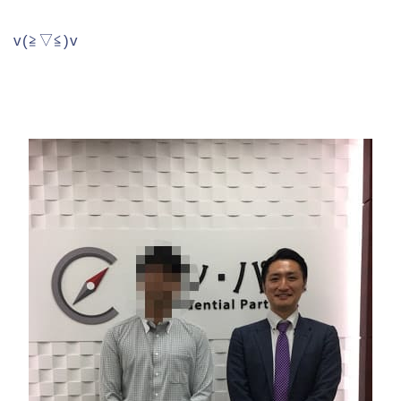
v(≧▽≦)v