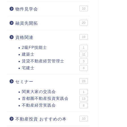
物件見学会
10
融資先開拓
20
資格関連
19
2級FP技能士
1
建築士
11
賃貸不動産経営管理士
3
宅建士
4
セミナー
23
関東大家の交流会
1
首都圏不動産投資実践会
13
不動産経営実践会
8
不動産投資 おすすめの本
10