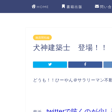
HOME
書籍出版
問い合
融資開拓編
犬神建築士 登場！！
どうも！！ひーやん＠サラリーマン不
twitterで呟くのが少