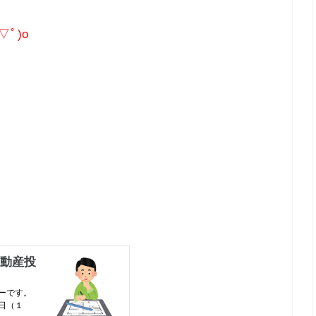
ﾟ)o
。