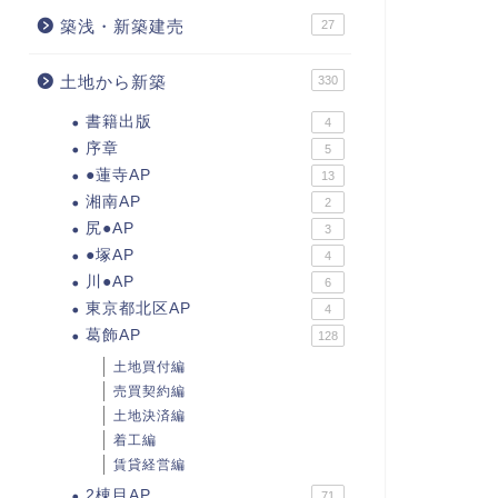
築浅・新築建売
27
土地から新築
330
書籍出版
4
序章
5
●蓮寺AP
13
湘南AP
2
尻●AP
3
●塚AP
4
川●AP
6
東京都北区AP
4
葛飾AP
128
土地買付編
売買契約編
土地決済編
着工編
賃貸経営編
2棟目AP
71