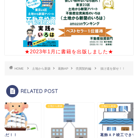
★2023年1月に書籍を出版しました★
HOME
土地から新築
葛飾AP
売買契約編
抜け道を探せ！！
RELATED POST
土地から新築
土地から新築
るんだ！！
葛飾ＡＰ竣工できず