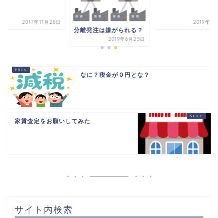
2017年11月26日
2019年1
分離発注は嫌がられる？
2019年6月25日
なに？税金が０円とな？
家賃査定をお願いしてみた
HOME
書籍出版
問い合わせ
土地から新築記事
サイト内検索