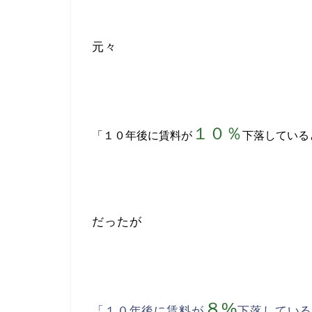
元々
１０％
「１０年後に賃料が
下落している
だったが
８%
「１０年後に賃料が
下落してい