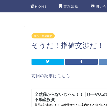
HOME
書籍出版
問い合
築浅・新築建売
そうだ！指値交渉だ！
前回の記事はこちら