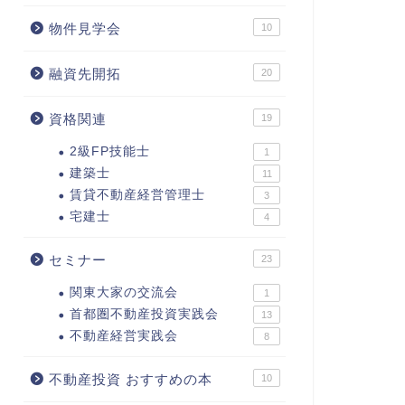
物件見学会
10
融資先開拓
20
資格関連
19
2級FP技能士
1
建築士
11
賃貸不動産経営管理士
3
宅建士
4
セミナー
23
関東大家の交流会
1
首都圏不動産投資実践会
13
不動産経営実践会
8
不動産投資 おすすめの本
10