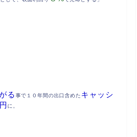
がる
キャッシ
事で１０年間の出口含めた
円
に。