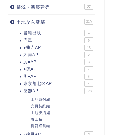
築浅・新築建売
27
土地から新築
330
書籍出版
4
序章
5
●蓮寺AP
13
湘南AP
2
尻●AP
3
●塚AP
4
川●AP
6
東京都北区AP
4
葛飾AP
128
土地買付編
売買契約編
土地決済編
着工編
賃貸経営編
2棟目AP
71