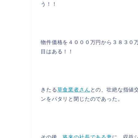
う！！
物件価格を４０００万円から３８３０
目はある！！
きたる
草食業者さん
との、壮絶な指値
ンをパタリと閉じたのであった。
その後、
将来の社長である妻
に、収益