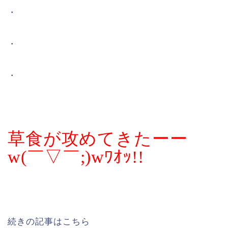
・
・
・
草食が攻めてきたーー
w(￣▽￣;)wﾜｵｯ!!
続きの記事はこちら