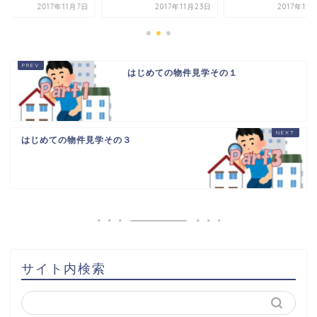
2017年11月7日
2017年11月23日
2017年11
はじめての物件見学その１
はじめての物件見学その３
HOME
書籍出版
問い合わせ
土地から新築記事
サイト内検索
1棟目