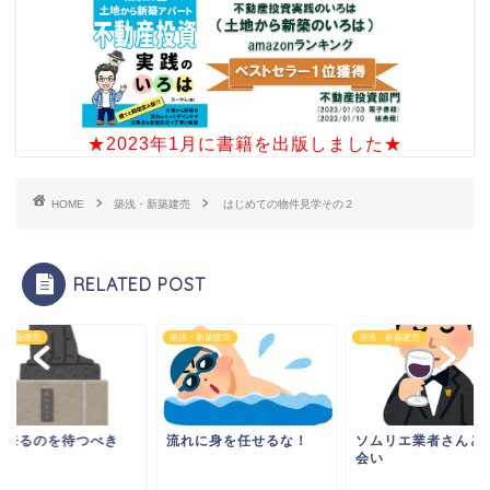
★2023年1月に書籍を出版しました★
HOME
築浅・新築建売
はじめての物件見学その２
RELATED POST
・新築建売
築浅・新築建売
築浅・新築建売
が来るのを待つべき
流れに身を任せるな！
ソムリエ業者さんと
？
会い