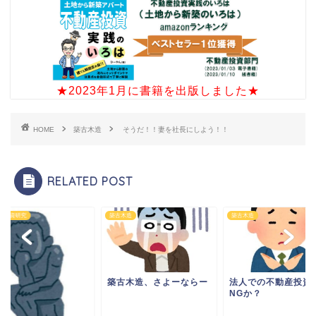
★2023年1月に書籍を出版しました★
HOME
築古木造
そうだ！！妻を社長にしよう！！
RELATED POST
産投資研究
築古木造
築古木造
築古木造、さよーならー
法人での不動産投資
NGか？