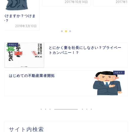
2017年10月14日
2017年10
信つけますか？つけま
んか？
2018年3月10日
とにかく妻を社長にしなさい？プライベー
トカンパニー！？
はじめての不動産業者開拓
HOME
書籍出版
問い合わせ
土地から新築記事
サイト内検索