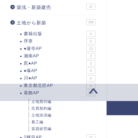
築浅・新築建売
27
土地から新築
330
書籍出版
4
序章
5
●蓮寺AP
13
湘南AP
2
尻●AP
3
●塚AP
4
川●AP
6
東京都北区AP
4
葛飾AP
128
土地買付編
売買契約編
2017–2026 ひーやんの欲張り不動産投資
土地決済編
着工編
賃貸経営編
2棟目AP
71