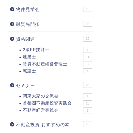
物件見学会
10
融資先開拓
20
資格関連
19
2級FP技能士
1
建築士
11
賃貸不動産経営管理士
3
宅建士
4
セミナー
23
関東大家の交流会
1
首都圏不動産投資実践会
13
不動産経営実践会
8
不動産投資 おすすめの本
10