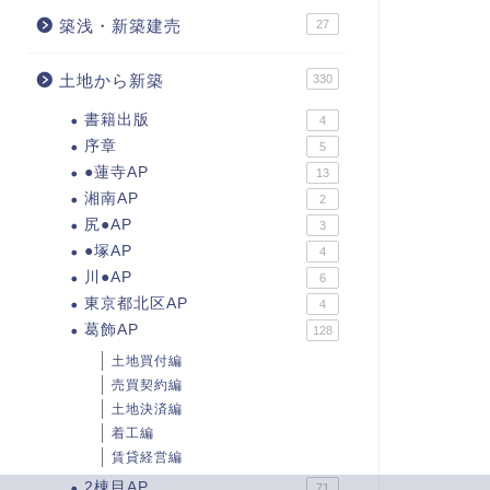
築浅・新築建売
27
土地から新築
330
書籍出版
4
序章
5
●蓮寺AP
13
湘南AP
2
尻●AP
3
●塚AP
4
川●AP
6
東京都北区AP
4
葛飾AP
128
土地買付編
売買契約編
土地決済編
着工編
賃貸経営編
2棟目AP
71