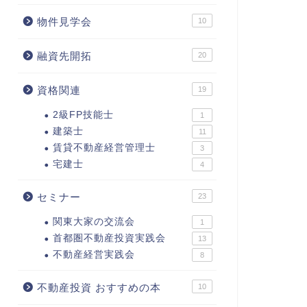
物件見学会
10
融資先開拓
20
資格関連
19
2級FP技能士
1
建築士
11
賃貸不動産経営管理士
3
宅建士
4
セミナー
23
関東大家の交流会
1
首都圏不動産投資実践会
13
不動産経営実践会
8
不動産投資 おすすめの本
10