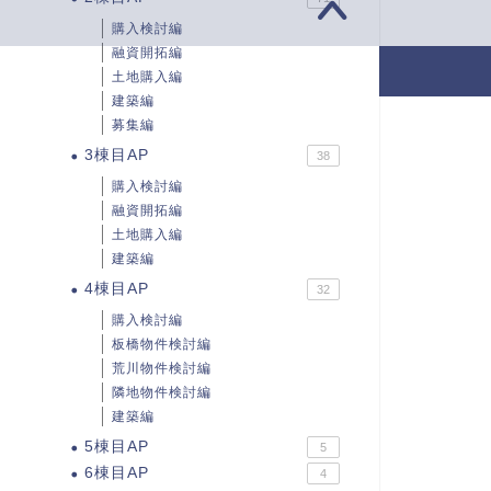
購入検討編
融資開拓編
2017–2026 ひーやんの欲張り不動産投資
土地購入編
建築編
募集編
3棟目AP
38
購入検討編
融資開拓編
土地購入編
建築編
4棟目AP
32
購入検討編
板橋物件検討編
荒川物件検討編
隣地物件検討編
建築編
5棟目AP
5
6棟目AP
4