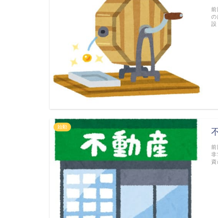
前
の
設
始動
前
非
資