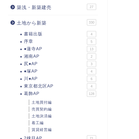
築浅・新築建売
27
土地から新築
330
書籍出版
4
序章
5
●蓮寺AP
13
湘南AP
2
尻●AP
3
●塚AP
4
川●AP
6
東京都北区AP
4
葛飾AP
128
土地買付編
売買契約編
土地決済編
着工編
賃貸経営編
2棟目AP
71