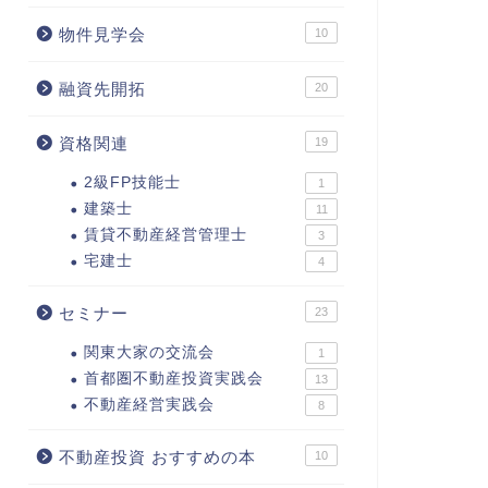
物件見学会
10
融資先開拓
20
資格関連
19
2級FP技能士
1
建築士
11
賃貸不動産経営管理士
3
宅建士
4
セミナー
23
関東大家の交流会
1
首都圏不動産投資実践会
13
不動産経営実践会
8
不動産投資 おすすめの本
10