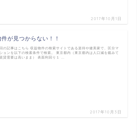
2017年10月1日
物件が見つからない！！
回の記事はこちら 収益物件の検索サイトである楽待や健美家で、区分マ
ションを以下の検索条件で検索。 東京都内（東京都内は人口減を鑑みて
賃貸需要は高いまま） 表面利回り１ …
2017年10月3日