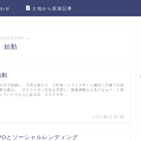
わせ
土地から新築記事
CATEGORY ―
始動
始動
０代で結婚し、子供も授かり、２年前（２０１５年）に横浜に戸建ての持
家も購入。 サラリーマン生活も充実し、順風満帆な人生だなぁー、と実
していたそんなとある日 ２０１６年 …
2017年10月1日
IPOとソーシャルレンディング