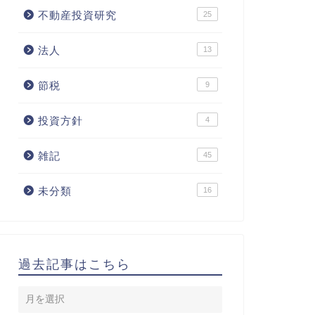
不動産投資研究
25
法人
13
節税
9
投資方針
4
雑記
45
未分類
16
過去記事はこちら