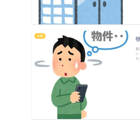
始動
前
ン
も