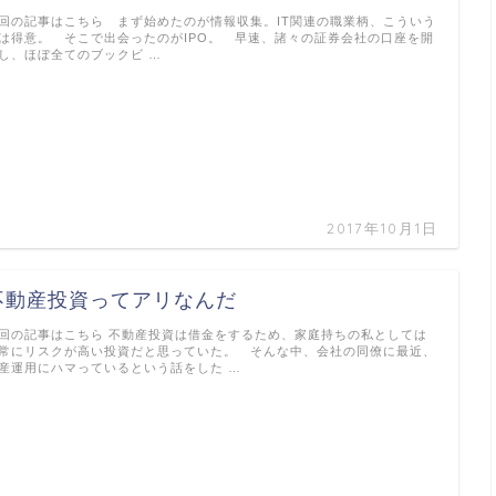
回の記事はこちら まず始めたのが情報収集。IT関連の職業柄、こういう
は得意。 そこで出会ったのがIPO。 早速、諸々の証券会社の口座を開
し、ほぼ全てのブックビ …
2017年10月1日
不動産投資ってアリなんだ
回の記事はこちら 不動産投資は借金をするため、家庭持ちの私としては
常にリスクが高い投資だと思っていた。 そんな中、会社の同僚に最近、
産運用にハマっているという話をした …