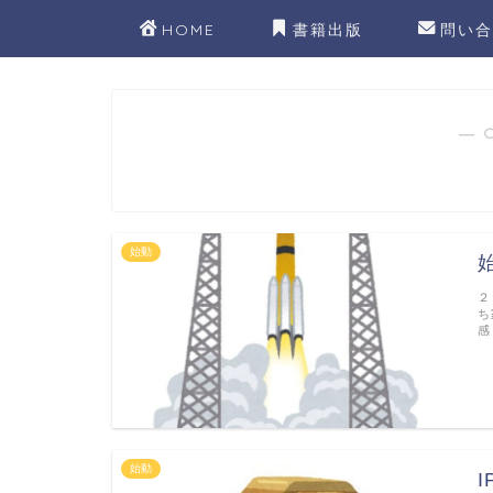
HOME
書籍出版
問い合
― 
始動
２
ち
感
始動