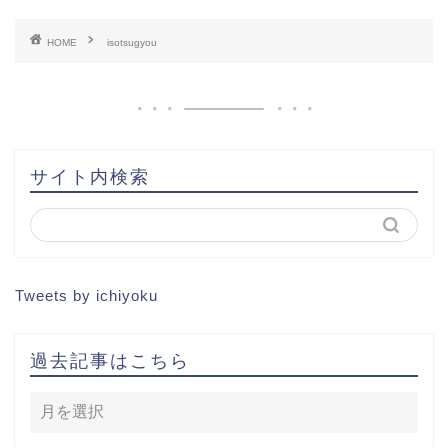
HOME
isotsugyou
書籍出版
問い合わせ
土地から新築記事
サイト内検索
1棟目
2棟目
Tweets by ichiyoku
3棟目
過去記事はこちら
4棟目