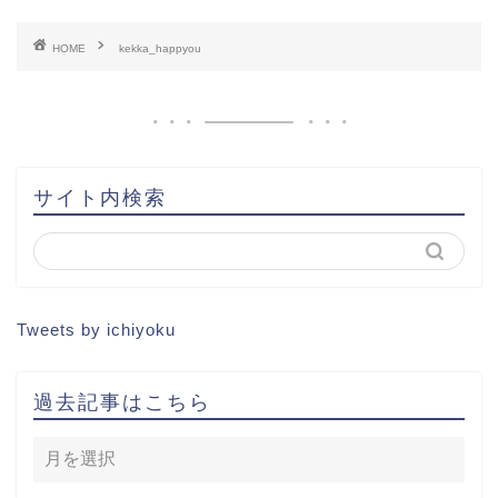
HOME
HOME
kekka_happyou
書籍出版
問い合わせ
土地から新築記事
サイト内検索
1棟目
2棟目
Tweets by ichiyoku
3棟目
過去記事はこちら
4棟目