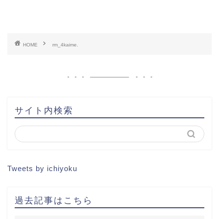
HOME
HOME
rm_4kaime.
書籍出版
問い合わせ
土地から新築記事
サイト内検索
1棟目
2棟目
Tweets by ichiyoku
3棟目
過去記事はこちら
4棟目