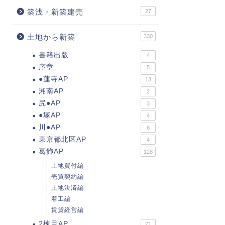
築浅・新築建売
27
土地から新築
330
書籍出版
4
序章
5
●蓮寺AP
13
湘南AP
2
尻●AP
3
●塚AP
4
川●AP
6
東京都北区AP
4
葛飾AP
128
土地買付編
売買契約編
土地決済編
着工編
賃貸経営編
2棟目AP
71