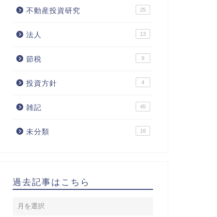
不動産投資研究
25
法人
13
節税
9
投資方針
4
雑記
45
未分類
16
過去記事はこちら