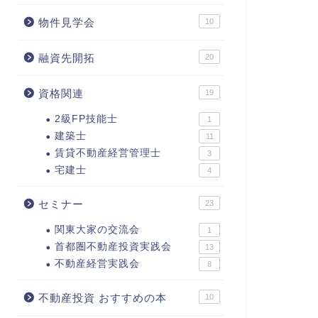
物件見学会
10
融資先開拓
20
資格関連
19
2級FP技能士
1
建築士
11
賃貸不動産経営管理士
3
宅建士
4
セミナー
23
関東大家の交流会
1
首都圏不動産投資実践会
13
不動産経営実践会
8
不動産投資 おすすめの本
10