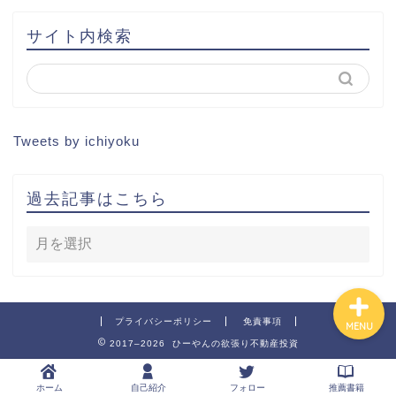
土地から新築記事
サイト内検索
1棟目
2棟目
Tweets by ichiyoku
3棟目
過去記事はこちら
4棟目
プライバシーポリシー
免責事項
MENU
2017–2026 ひーやんの欲張り不動産投資
ホーム
自己紹介
フォロー
推薦書籍