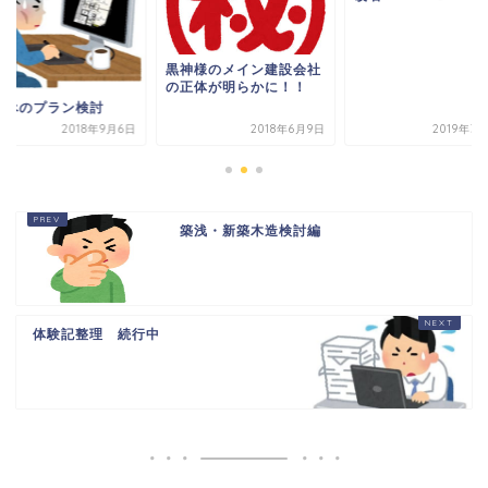
黒神様のメイン建設会社
の正体が明らかに！！
なべのプラン検討
2018年9月6日
2018年6月9日
2019年3
築浅・新築木造検討編
体験記整理 続行中
HOME
書籍出版
問い合わせ