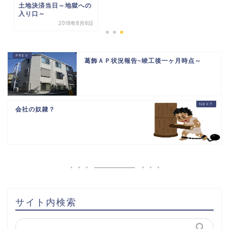
地決済当日～地獄への
り口～
2018年8月8日
葛飾ＡＰ状況報告~竣工後一ヶ月時点～
会社の奴隷？
HOME
書籍出版
問い合わせ
土地から新築記事
サイト内検索
1棟目