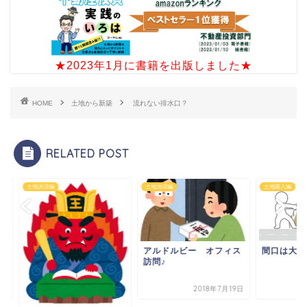
★2023年1月に書籍を出版しました★
HOME
土地から新築
流れない排水口？
RELATED POST
決済編
土地決済編
土地購入編
アルドルビー オフィス
間口は大事
訪問♪
2018年7月19日
2020年7