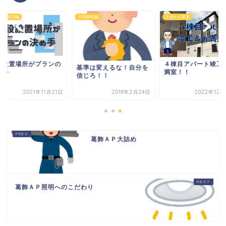
物件検討編
土地買付編
土地から新築
段設置場所がプランの
４棟目アパート竣工
基準は変えるな！自分を
め手
満室！！
信じろ！！
2021年11月21日
2018年2月24日
2022年12月
葛飾ＡＰ大詰め
葛飾ＡＰ照明へのこだわり
HOME
書籍出版