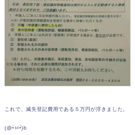
これで、滅失登記費用である５万円が浮きました。
(@•̀ㅂ•́)b