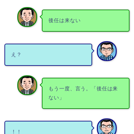
後任は来ない
え？
もう一度、言う。「後任は来
ない」
！！