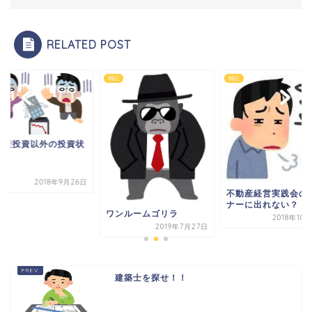
RELATED POST
雑記
雑記
動産投資以外の投資状
2018年9月26日
不動産経営実践会の
ナーに出れない？
ワンルームゴリラ
2018年10
2019年7月27日
建築士を探せ！！