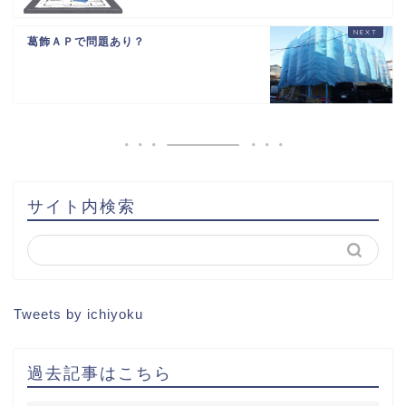
葛飾ＡＰで問題あり？
HOME
書籍出版
問い合わせ
土地から新築記事
サイト内検索
1棟目
2棟目
Tweets by ichiyoku
3棟目
過去記事はこちら
4棟目