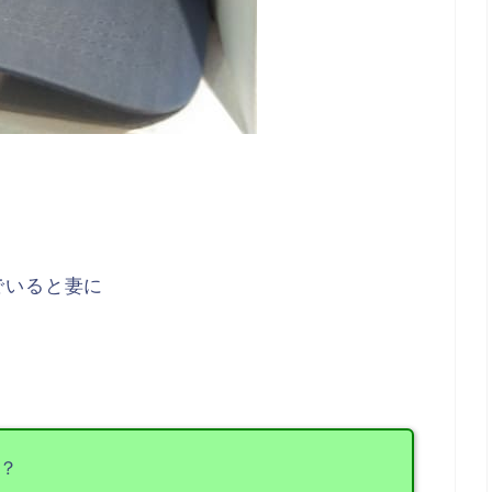
でいると妻に
？