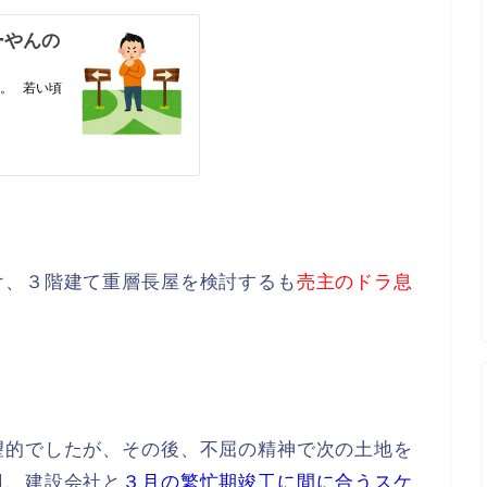
け、３階建て重層長屋を検討するも
売主のドラ息
望的でしたが、その後、不屈の精神で次の土地を
日、建設会社と
３月の繁忙期竣工に間に合うスケ