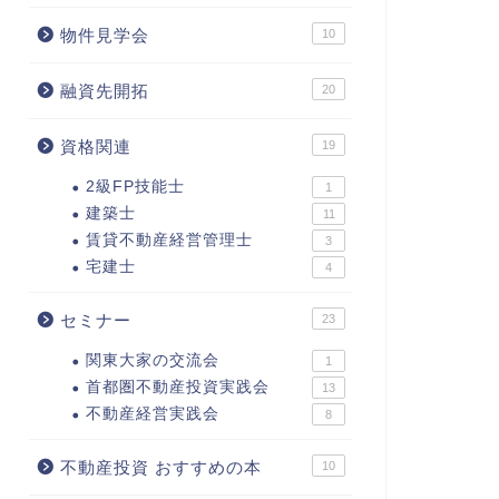
物件見学会
10
融資先開拓
20
資格関連
19
2級FP技能士
1
建築士
11
賃貸不動産経営管理士
3
宅建士
4
セミナー
23
関東大家の交流会
1
首都圏不動産投資実践会
13
不動産経営実践会
8
不動産投資 おすすめの本
10