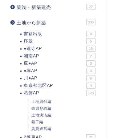
築浅・新築建売
27
土地から新築
330
書籍出版
4
序章
5
●蓮寺AP
13
湘南AP
2
尻●AP
3
●塚AP
4
川●AP
6
東京都北区AP
4
葛飾AP
128
土地買付編
売買契約編
土地決済編
着工編
賃貸経営編
2棟目AP
71