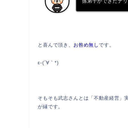
孫弟子ができたナリ
と喜んで頂き、
お咎め無し
です。
ε-(´∀｀*)
そもそも武志さんとは「不動産経営」
が縁です。