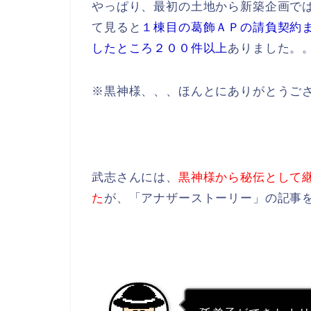
やっぱり、最初の土地から新築企画で
て見ると
１棟目の葛飾ＡＰの請負契約
したところ２００件以上
ありました。
※黒神様、、、ほんとにありがとうご
武志さんには、
黒神様から秘伝として
た
が、「アナザーストーリー」の記事