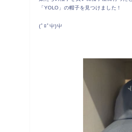
「YOLO」の帽子を見つけました！
(ﾟﾛﾟ屮)屮