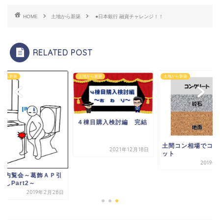
HOME
土地から新築
●日本銀行 融資チャレンジ！！
RELATED POST
から新築
土地から新築
土地から新築
４棟目購入検討編 完結
土間コン相場でコス
2021年12月18日
ット
2019年
工内覧会～葛飾ＡＰ引
しPart2～
2019年2月28日