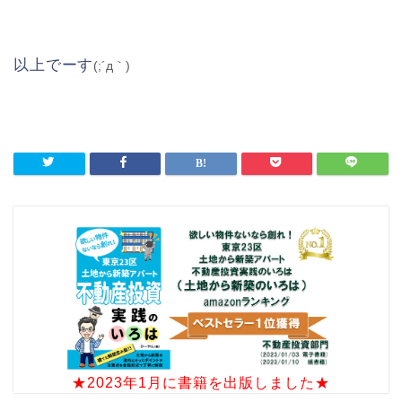
以上でーす
(;´д｀)
★2023年1月に書籍を出版しました★