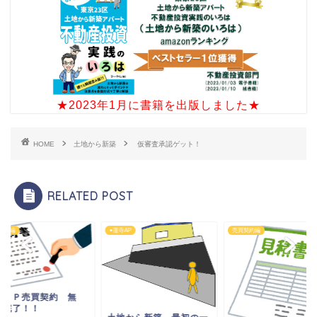
★2023年1月に書籍を出版しました★
HOME
土地から新築
仮審査承認ゲット！
RELATED POST
契約編
●蓮寺AP
売買契約編
飾ＡＰ売買契約 無
？完了！！