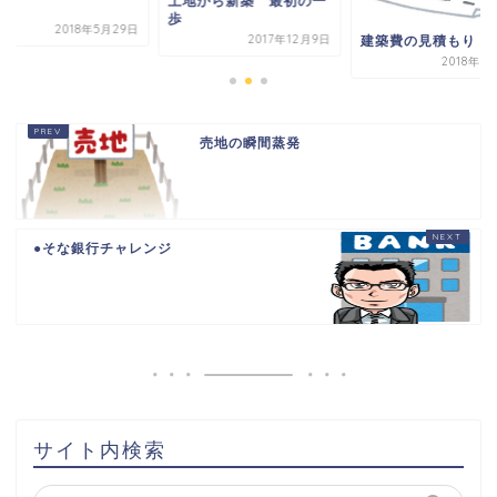
土地から新築 最初の一
歩
2018年5月29日
2017年12月9日
建築費の見積もり
2018年5
売地の瞬間蒸発
●そな銀行チャレンジ
HOME
書籍出版
問い合わせ
土地から新築記事
サイト内検索