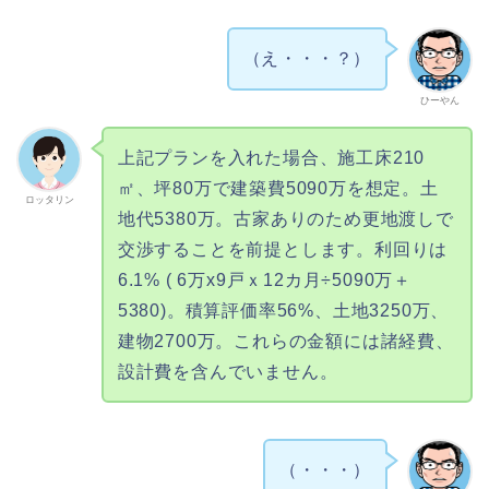
（え・・・？）
ひーやん
上記プランを入れた場合、施工床210
㎡、坪80万で建築費5090万を想定。土
ロッタリン
地代5380万。古家ありのため更地渡しで
交渉することを前提とします。利回りは
6.1% ( 6万x9戸ｘ12カ月÷5090万＋
5380)。積算評価率56%、土地3250万、
建物2700万。これらの金額には諸経費、
設計費を含んでいません。
（・・・）