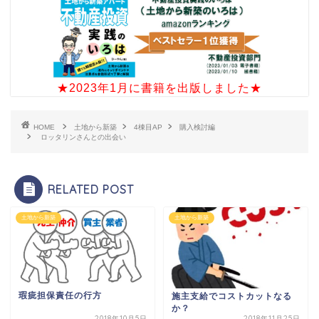
★2023年1月に書籍を出版しました★
HOME
土地から新築
4棟目AP
購入検討編
ロッタリンさんとの出会い
RELATED POST
土地から新築
土地から新築
瑕疵担保責任の行方
施主支給でコストカットなる
か？
2018年10月5日
2018年11月25日