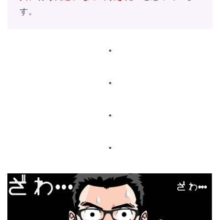
す。
・
・
・
・