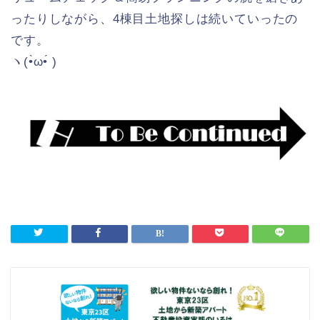
ったりしながら、4棟目土地探しは続いていったの
です。
ヽ(•̀ω•́ )ゝ