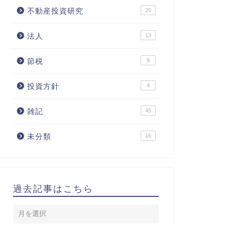
不動産投資研究
25
法人
13
節税
9
投資方針
4
雑記
45
未分類
16
過去記事はこちら