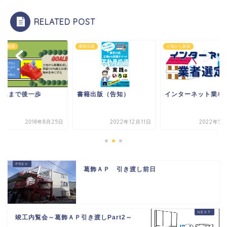
RELATED POST
出版
土地から新築
土地から新築
籍出版（告知）
インターネット業者選定
GOALまで後一歩
2022年12月11日
2022年5月29日
2018年8
葛飾ＡＰ 引き渡し前日
竣工内覧会～葛飾ＡＰ引き渡しPart2～
HOME