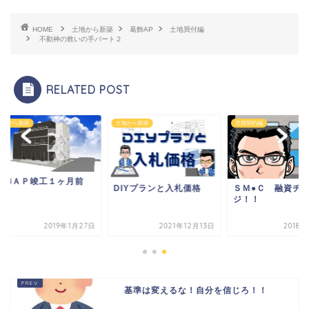
HOME
土地から新築
葛飾AP
土地買付編
不動神の救いの手パート２
RELATED POST
から新築
土地から新築
売買契約編
飾ＡＰ竣工１ヶ月前
DIYプランと入札価格
ＳＭ●Ｃ 融資チャ
ジ！！
2019年1月27日
2021年12月13日
2018年3
基準は変えるな！自分を信じろ！！