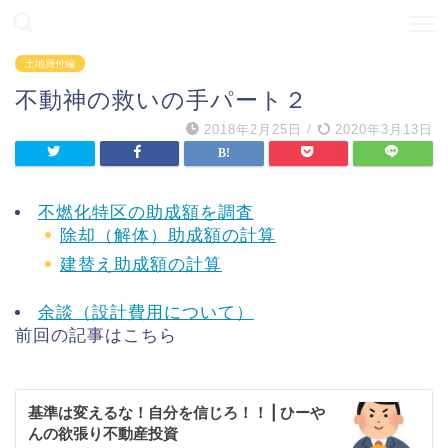
土地買付編
不動神の救いの手パート２
2018年2月25日
/
2020年3月13日
不燃化特区の助成額を調査
除却（解体）助成額の計算
建替え助成額の計算
余談（設計費用について）
前回の記事はこちら