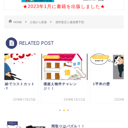
★2023年1月に書籍を出版しました★
HOME
土地から新築
賃料査定と建築費予想
RELATED POST
から新築
土地から新築
土地から新築
主支給でコストカット
億超え物件チャレン
1平米の壁
るか？
ジ！！
2018年11月25日
2018年1月22日
2020年8
間取りはパズル！！