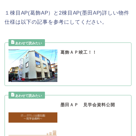
１棟目AP(葛飾AP）と2棟目AP(墨田AP)詳しい物件
仕様は以下の記事を参考にしてください。
葛飾ＡＰ竣工！！
墨田ＡＰ 見学会資料公開