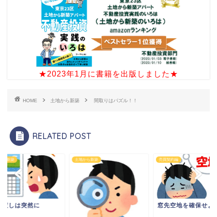
★2023年1月に書籍を出版しました★
HOME
土地から新築
間取りはパズル！！
RELATED POST
から新築
土地から新築
売買契約編
き渡しは突然に
窓先空地を確保せよ