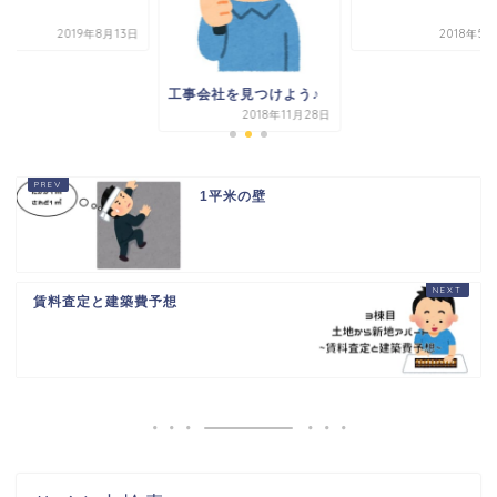
2019年8月13日
2018年5
工事会社を見つけよう♪
2018年11月28日
1平米の壁
賃料査定と建築費予想
HOME
書籍出版
問い合わせ
土地から新築記事