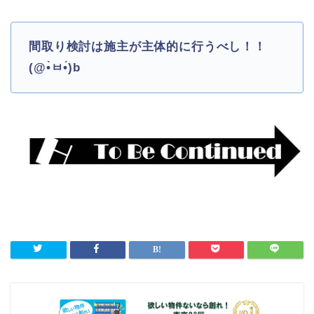
間取り検討は施主が主体的に行うべし！！
(@•̀ㅂ•́)b