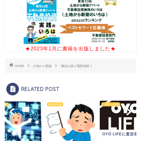
★2023年1月に書籍を出版しました★
HOME
土地から新築
横浜は坂と階段地獄？
RELATED POST
決済編
融資開拓編
土地から新築
OYO LIFEに査定依