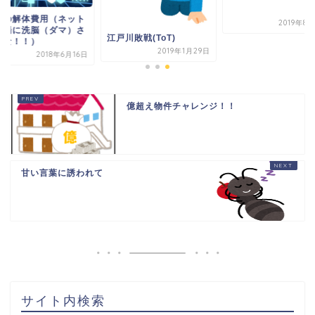
きの解体費用（ネット
2019年8
相場に洗脳（ダマ）さ
江戸川敗戦(ToT)
るな！！）
2019年1月29日
2018年6月16日
億超え物件チャレンジ！！
甘い言葉に誘われて
HOME
書籍出版
問い合わせ
土地から新築記事
サイト内検索