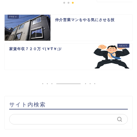
仲介営業マンをやる気にさせる技
家賃年収７２０万ヾ(￥∇￥;)/
HOME
書籍出版
問い合わせ
土地から新築記事
サイト内検索
1棟目
2棟目