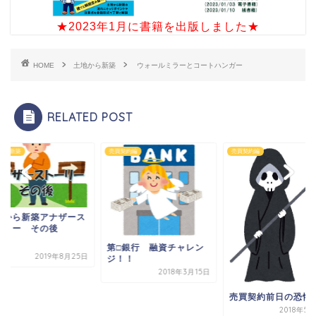
★2023年1月に書籍を出版しました★
HOME
土地から新築
ウォールミラーとコートハンガー
RELATED POST
から新築
売買契約編
売買契約編
地から新築アナザース
ーリー その後
第□銀行 融資チャレン
2019年8月25日
ジ！！
2018年3月15日
売買契約前日の恐怖
2018年5