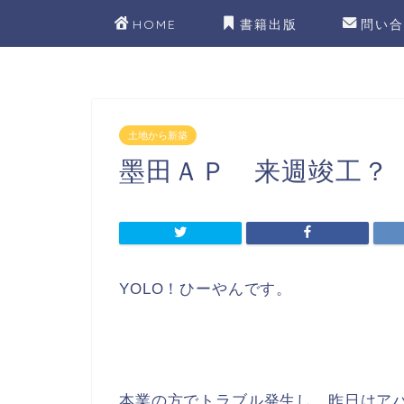
HOME
書籍出版
問い合
土地から新築
墨田ＡＰ 来週竣工？
YOLO！ひーやんです。
本業の方でトラブル発生し、昨日はア