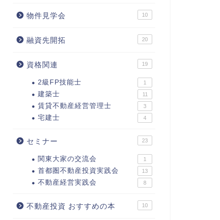
物件見学会
10
融資先開拓
20
資格関連
19
2級FP技能士
1
建築士
11
賃貸不動産経営管理士
3
宅建士
4
セミナー
23
関東大家の交流会
1
首都圏不動産投資実践会
13
不動産経営実践会
8
不動産投資 おすすめの本
10