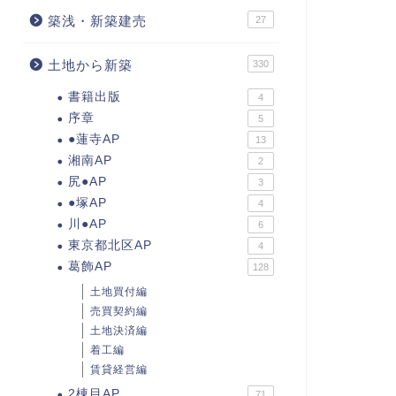
築浅・新築建売
27
土地から新築
330
書籍出版
4
序章
5
●蓮寺AP
13
湘南AP
2
尻●AP
3
●塚AP
4
川●AP
6
東京都北区AP
4
葛飾AP
128
土地買付編
売買契約編
土地決済編
着工編
賃貸経営編
2棟目AP
71