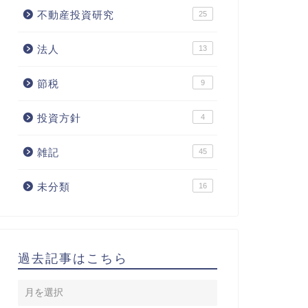
不動産投資研究
25
法人
13
節税
9
投資方針
4
雑記
45
未分類
16
過去記事はこちら