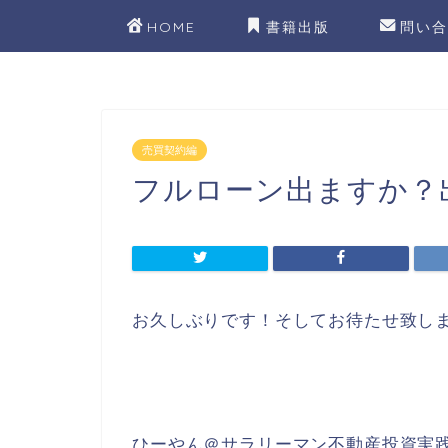
HOME
書籍出版
問い合
売買契約編
フルローン出ますか？
お久しぶりです！そしてお待たせ致し
ひーやん＠サラリーマン不動産投資実