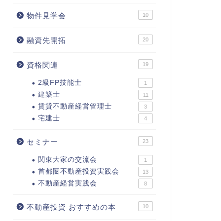
物件見学会
10
融資先開拓
20
資格関連
19
2級FP技能士
1
建築士
11
賃貸不動産経営管理士
3
宅建士
4
セミナー
23
関東大家の交流会
1
首都圏不動産投資実践会
13
不動産経営実践会
8
不動産投資 おすすめの本
10