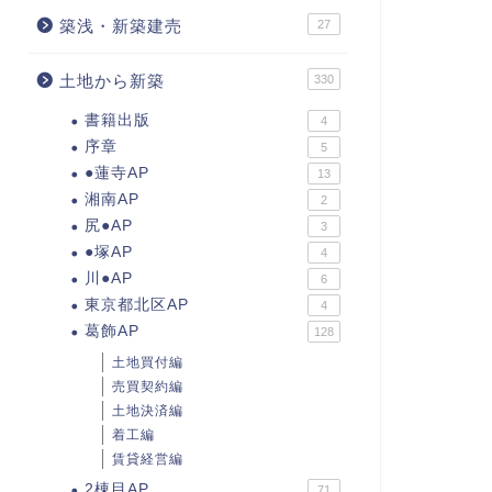
築浅・新築建売
27
土地から新築
330
書籍出版
4
序章
5
●蓮寺AP
13
湘南AP
2
尻●AP
3
●塚AP
4
川●AP
6
東京都北区AP
4
葛飾AP
128
土地買付編
売買契約編
土地決済編
着工編
賃貸経営編
2棟目AP
71