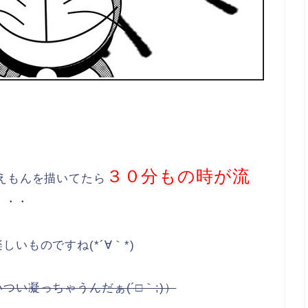
３０分もの時が流
えもんを描いてたら
・・・
いものですね(*´∀｀*)
い凝っちゃうんだぁ(´□｀;)）