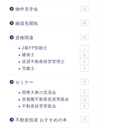
物件見学会
10
融資先開拓
20
資格関連
19
2級FP技能士
1
建築士
11
賃貸不動産経営管理士
3
宅建士
4
セミナー
23
関東大家の交流会
1
首都圏不動産投資実践会
13
不動産経営実践会
8
不動産投資 おすすめの本
10