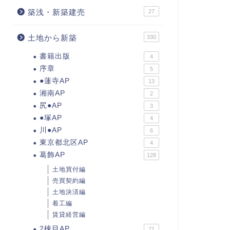
築浅・新築建売
27
土地から新築
330
書籍出版
4
序章
5
●蓮寺AP
13
湘南AP
2
尻●AP
3
●塚AP
4
川●AP
6
東京都北区AP
4
葛飾AP
128
土地買付編
売買契約編
土地決済編
着工編
賃貸経営編
2棟目AP
71