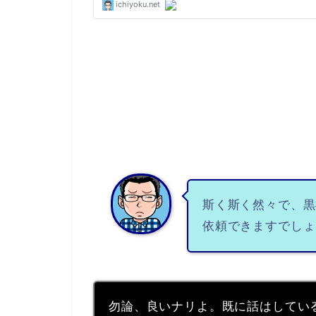
斯く斯く然々で、黒
依頼できますでしょ
勿論、良いナリよ。既に話はしてい