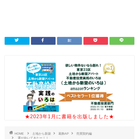
★2023年1月に書籍を出版しました★
HOME
土地から新築
葛飾AP
売買契約編
運が向いてきたー！！