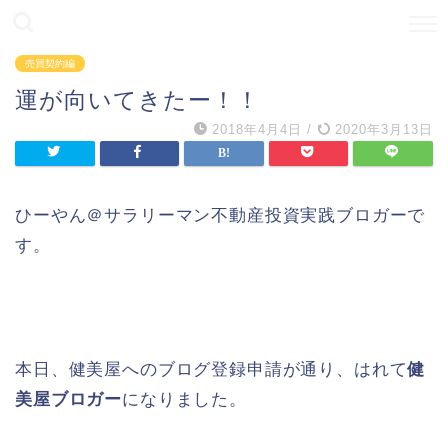
売買契約編
運が向いてきたー！！
2018年4月4日
/
2020年3月13日
ひーやん＠サラリーマン不動産投資実践ブロガーで
す。
本日、健美屋へのブログ登録申請が通り、はれて
健
美屋ブロガー
になりました。