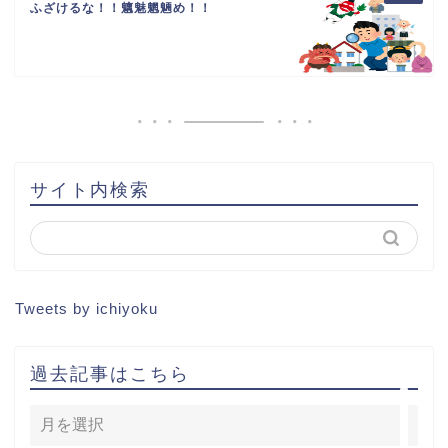
ふざけるな！！魑魅魍魎め！！
HOME
書籍出版
問い合わせ
土地から新築記事
サイト内検索
1棟目
2棟目
Tweets by ichiyoku
3棟目
過去記事はこちら
4棟目