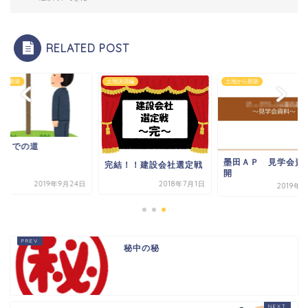
RELATED POST
から新築
土地決済編
土地から新築
室までの道
墨田ＡＰ 見学会資
完結！！建設会社選定戦
開
2019年9月24日
2018年7月1日
2019年
秘中の秘