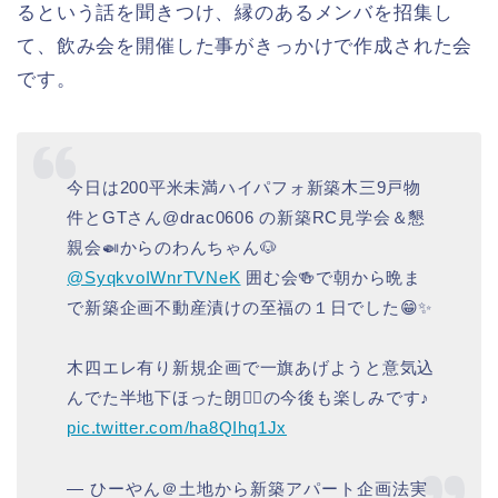
るという話を聞きつけ、縁のあるメンバを招集し
て、飲み会を開催した事がきっかけで作成された会
です。
今日は200平米未満ハイパフォ新築木三9戸物
件とGTさん@drac0606 の新築RC見学会＆懇
親会🍛からのわんちゃん🐶
@SyqkvoIWnrTVNeK
囲む会🍻で朝から晩ま
で新築企画不動産漬けの至福の１日でした😁✨
木四エレ有り新規企画で一旗あげようと意気込
んでた半地下ほった朗🧗‍♂️の今後も楽しみです♪
pic.twitter.com/ha8QIhq1Jx
— ひーやん＠土地から新築アパート企画法実