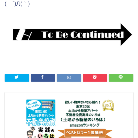
( ´)Д(｀)