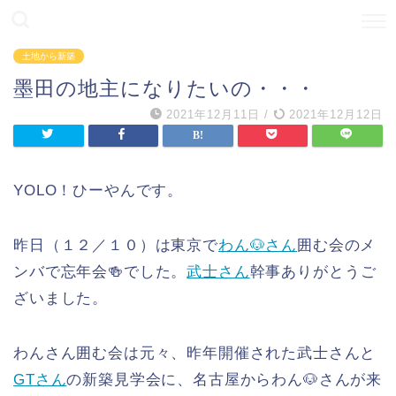
土地から新築
墨田の地主になりたいの・・・
2021年12月11日
/
2021年12月12日
YOLO！ひーやんです。
昨日（１２／１０）は東京で
わん🐶さん
囲む会のメ
ンバで忘年会🍻でした。
武士さん
幹事ありがとうご
ざいました。
わんさん囲む会は元々、昨年開催された武士さんと
GTさん
の新築見学会に、名古屋からわん🐶さんが来