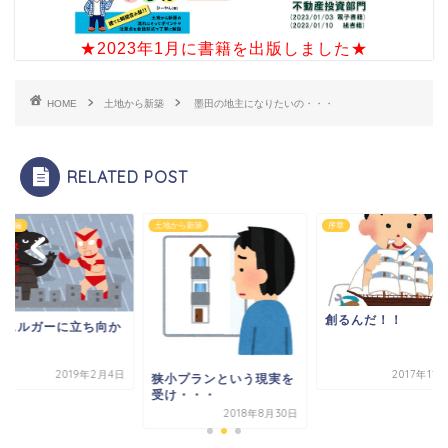
★2023年1月に書籍を出版しました★
HOME
土地から新築
墨田の地主になりたいの・・・
RELATED POST
開拓編
土地から新築
序章
創るんだ！！
獣スルガーに立ち向か
2019年2月4日
2017年11
狭小プランという現実を
受け・・・
2018年8月30日