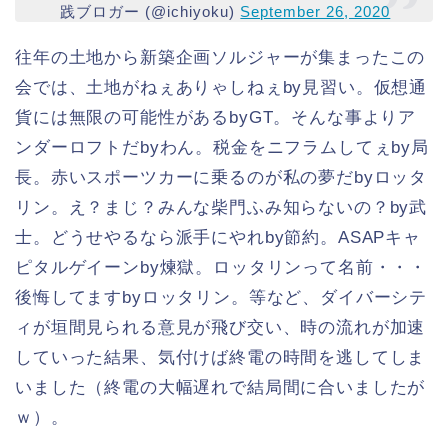
践ブロガー (@ichiyoku)
September 26, 2020
往年の土地から新築企画ソルジャーが集まったこの
会では、土地がねぇありゃしねぇby見習い。仮想通
貨には無限の可能性があるbyGT。そんな事よりア
ンダーロフトだbyわん。税金をニフラムしてぇby局
長。赤いスポーツカーに乗るのが私の夢だbyロッタ
リン。え？まじ？みんな柴門ふみ知らないの？by武
士。どうせやるなら派手にやれby節約。ASAPキャ
ピタルゲイーンby煉獄。ロッタリンって名前・・・
後悔してますbyロッタリン。等など、ダイバーシテ
ィが垣間見られる意見が飛び交い、時の流れが加速
していった結果、気付けば終電の時間を逃してしま
いました（終電の大幅遅れで結局間に合いましたが
ｗ）。