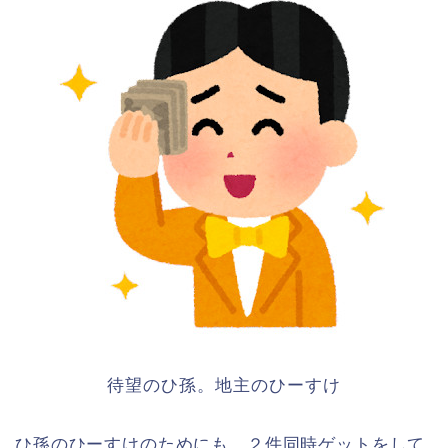
待望のひ孫。地主のひーすけ
ひ孫のひーすけのためにも、２件同時ゲットをして