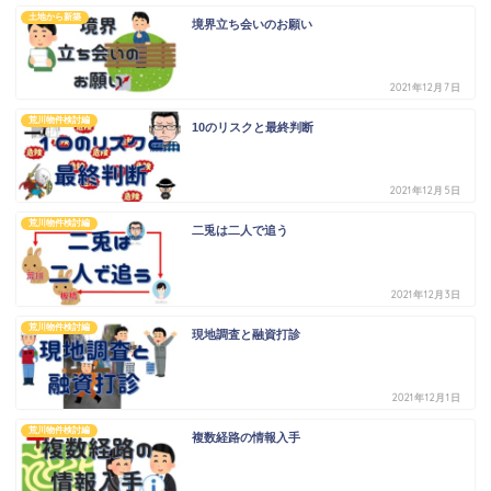
土地から新築
境界立ち会いのお願い
2021年12月7日
荒川物件検討編
10のリスクと最終判断
2021年12月5日
荒川物件検討編
二兎は二人で追う
2021年12月3日
荒川物件検討編
現地調査と融資打診
2021年12月1日
荒川物件検討編
複数経路の情報入手