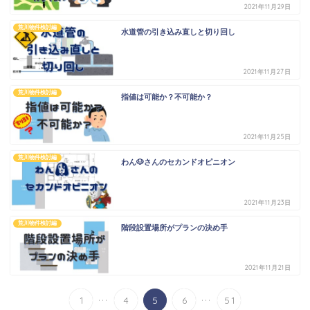
2021年11月29日
荒川物件検討編
水道管の引き込み直しと切り回し
2021年11月27日
荒川物件検討編
指値は可能か？不可能か？
2021年11月25日
荒川物件検討編
わん🐶さんのセカンドオピニオン
2021年11月23日
荒川物件検討編
階段設置場所がプランの決め手
2021年11月21日
HOME
...
...
1
4
5
6
51