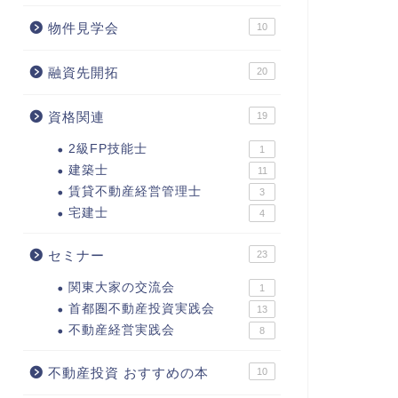
物件見学会
10
融資先開拓
20
資格関連
19
2級FP技能士
1
建築士
11
賃貸不動産経営管理士
3
宅建士
4
セミナー
23
関東大家の交流会
1
首都圏不動産投資実践会
13
不動産経営実践会
8
不動産投資 おすすめの本
10