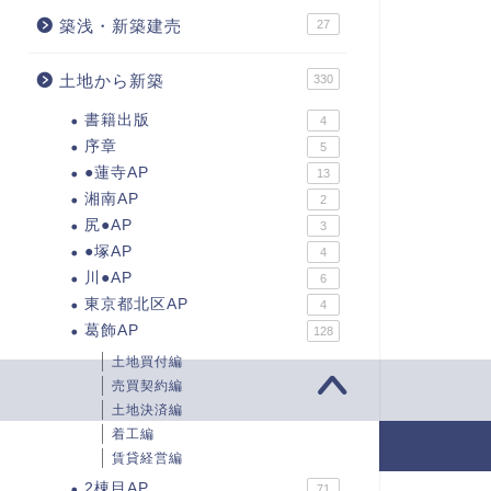
築浅・新築建売
27
土地から新築
330
書籍出版
4
序章
5
●蓮寺AP
13
湘南AP
2
尻●AP
3
●塚AP
4
川●AP
6
東京都北区AP
4
葛飾AP
128
土地買付編
売買契約編
土地決済編
着工編
2017–2026 ひーやんの欲張り不動産投資
賃貸経営編
2棟目AP
71