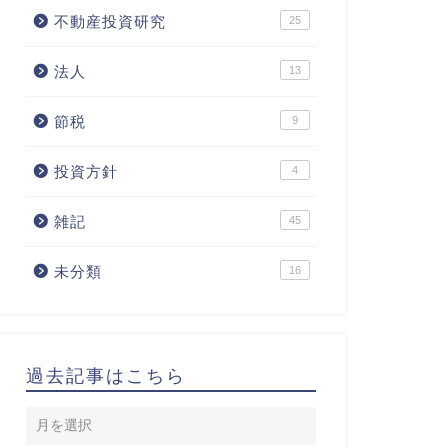
不動産投資研究
25
法人
13
節税
9
投資方針
4
雑記
45
未分類
16
過去記事はこちら